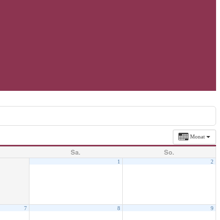
Monat
Sa.
So.
1
2
7
8
9