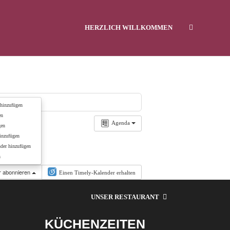
HERZLICH WILLKOMMEN
SPEISEKARTE
hinzufügen
en
Agenda
gen
inzufügen
KONTAKT
der hinzufügen
n
er abonnieren
Einen Timely-Kalender erhalten
UNSER RESTAURANT
KÜCHENZEITEN